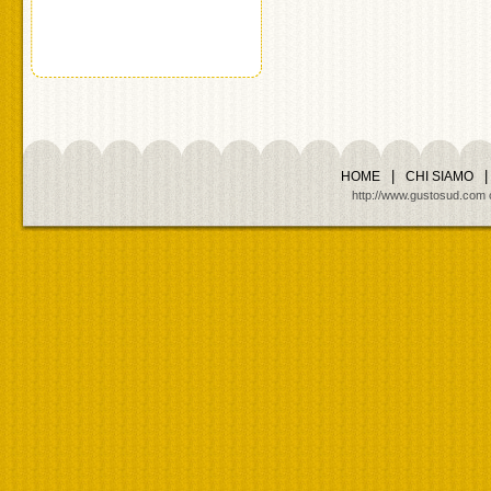
|
|
HOME
CHI SIAMO
http://www.gustosud.com cop