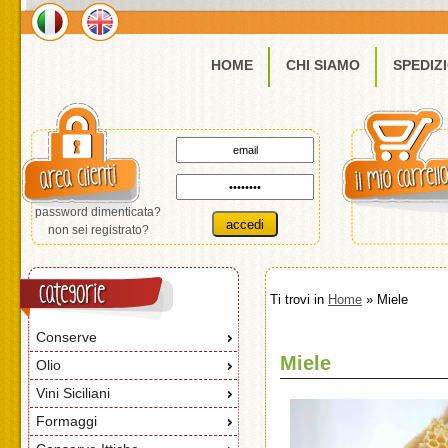
HOME
CHI SIAMO
SPEDIZ
password dimenticata?
non sei registrato?
Ti trovi in
Home
» Miele
Conserve
Miele
Olio
Vini Siciliani
Formaggi