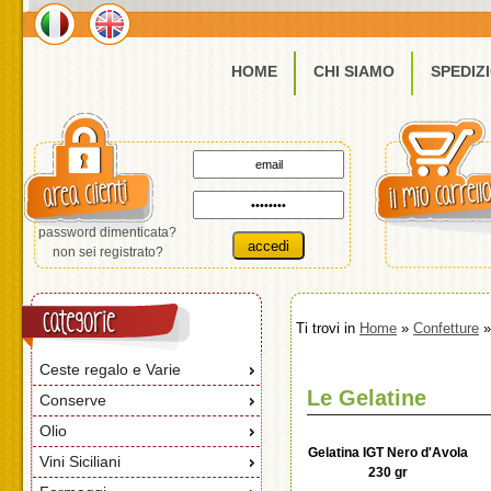
HOME
CHI SIAMO
SPEDIZ
password dimenticata?
non sei registrato?
Ti trovi in
Home
»
Confetture
»
Ceste regalo e Varie
Le Gelatine
Conserve
Olio
Gelatina IGT Nero d'Avola
Vini Siciliani
230 gr