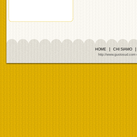
|
|
HOME
CHI SIAMO
http://www.gustosud.com cop