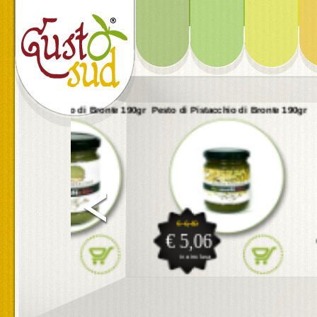
Pesto di Pistacchio di Bronte 190gr
Crema di Tonno e Carciofi 180gr
€ 6,40
€ 5,20
€ 5,06
€ 3,95
iva inclusa
iva inclusa