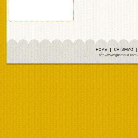
|
|
HOME
CHI SIAMO
http://www.gustosud.com cop