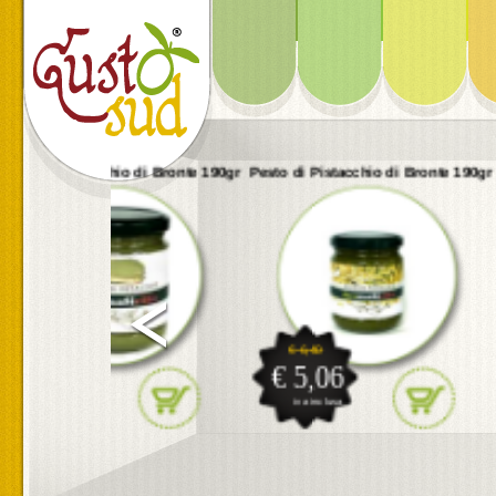
gr
Pesto di Pistacchio di Bronte 190gr
Crema di Tonno e Carciofi 180
€ 6,40
€ 5,20
€ 5,06
€ 3,95
iva inclusa
iva inclusa