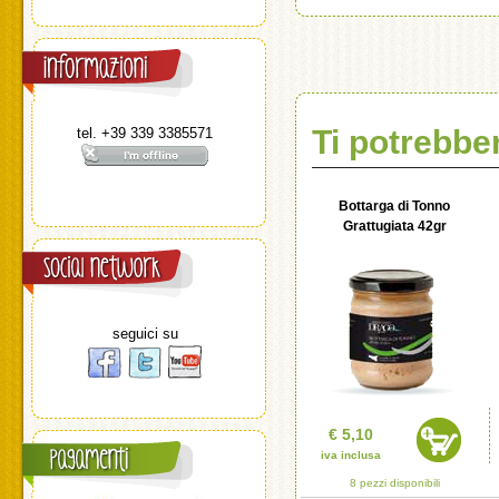
Ti potrebbe
tel. +39 339 3385571
Bottarga di Tonno
Grattugiata 42gr
seguici su
€ 5,10
iva inclusa
8 pezzi disponibili