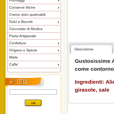
Formaggi
Conserve Ittiche
Creme dolci spalmabili
Dolci e Biscotti
Cioccolato di Modica
Pasta Artigianale
Confetture
Descrizione
Origano e Spezie
Miele
Gustosissime Al
Caffe'
come contorno 
Ingredienti: Ali
girasole, sale