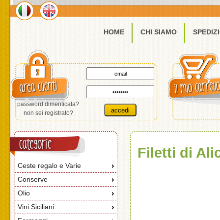
HOME
CHI SIAMO
SPEDIZ
password dimenticata?
non sei registrato?
Filetti di Al
Ceste regalo e Varie
Conserve
Olio
Vini Siciliani