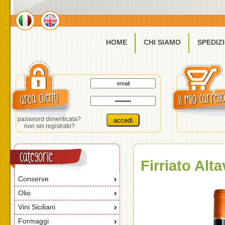
HOME
CHI SIAMO
SPEDIZ
password dimenticata?
non sei registrato?
Firriato Alta
Conserve
Olio
Vini Siciliani
Formaggi