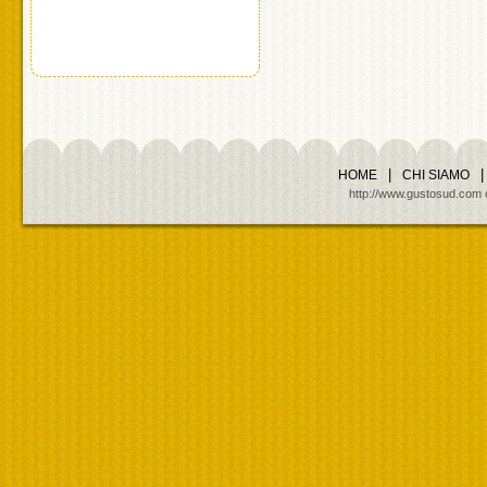
|
|
HOME
CHI SIAMO
http://www.gustosud.com cop