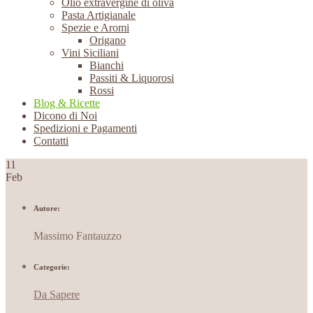
Olio extravergine di oliva
Pasta Artigianale
Spezie e Aromi
Origano
Vini Siciliani
Bianchi
Passiti & Liquorosi
Rossi
Blog & Ricette
Dicono di Noi
Spedizioni e Pagamenti
Contatti
11
Feb
Autore:
Massimo Fantauzzo
Categorie:
Da Sapere