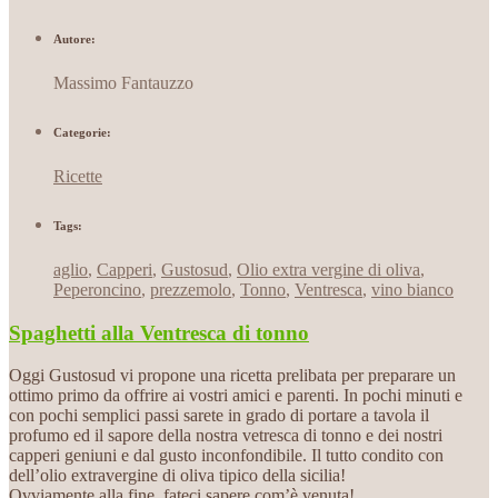
Autore:
Massimo Fantauzzo
Categorie:
Ricette
Tags:
aglio
,
Capperi
,
Gustosud
,
Olio extra vergine di oliva
,
Peperoncino
,
prezzemolo
,
Tonno
,
Ventresca
,
vino bianco
Spaghetti alla Ventresca di tonno
Oggi Gustosud vi propone una ricetta prelibata per preparare un
ottimo primo da offrire ai vostri amici e parenti. In pochi minuti e
con pochi semplici passi sarete in grado di portare a tavola il
profumo ed il sapore della nostra vetresca di tonno e dei nostri
capperi geniuni e dal gusto inconfondibile. Il tutto condito con
dell’olio extravergine di oliva tipico della sicilia!
Ovviamente alla fine, fateci sapere com’è venuta!