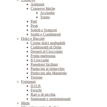
Antipasti
Conserve Ittiche
Acciughe
Tonno
Patè
Pesti
Sottoli e Sottaceti
Sughi e Condimenti
Dolci e Biscotti
Creme dolci spalmabili
Cuddureddi di Delia
Dessert al Cioccolato
Frutta martorana
Il Croccante
Panettoni Siciliani
Pasticcini al pistacchio
Pasticcini alla Mandorla
Torrone
Formaggi
D.O.P.
Freschi
Rari o di nicchia
Stagionati e semistagionati
Miele