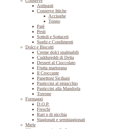
Conserve
Antipasti
Conserve Ittiche
Acciughe
Tonno
Patè
Pesti
Sottoli e Sottaceti
Sughi e Condimenti
Dolci e Biscotti
Creme dolci spalmabili
Cuddureddi di Delia
Dessert al Cioccolato
Frutta martorana
Il Croccante
Panettoni Siciliani
Pasticcini al pistacchio
Pasticcini alla Mandorla
Torrone
Formaggi
D.O.P.
Freschi
Rari o di nicchia
Stagionati e semistagionati
Miele