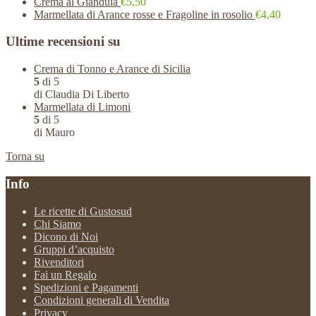
Crema al Gianduia
€5,50
Marmellata di Arance rosse e Fragoline in rosolio
€4,40
Ultime recensioni su
Crema di Tonno e Arance di Sicilia
5
di 5
di Claudia Di Liberto
Marmellata di Limoni
5
di 5
di Mauro
Torna su
Info
Le ricette di Gustosud
Chi Siamo
Dicono di Noi
Gruppi d’acquisto
Rivenditori
Fai un Regalo
Spedizioni e Pagamenti
Condizioni generali di Vendita
Privacy