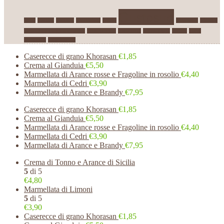
Gustosud
aglio
biscotti
Capperi
Cioccolato
crema
Khorasan
Modica
Olio extra vergine di oliva
Peperoncino
pistacchio
prezzemolo
Tonno
Torta
Ventresca
vino bianco
Caserecce di grano Khorasan
€1,85
Crema al Gianduia
€5,50
Marmellata di Arance rosse e Fragoline in rosolio
€4,40
Marmellata di Cedri
€3,90
Marmellata di Arance e Brandy
€7,95
Caserecce di grano Khorasan
€1,85
Crema al Gianduia
€5,50
Marmellata di Arance rosse e Fragoline in rosolio
€4,40
Marmellata di Cedri
€3,90
Marmellata di Arance e Brandy
€7,95
Crema di Tonno e Arance di Sicilia
5
di 5
€4,80
Marmellata di Limoni
5
di 5
€3,90
Caserecce di grano Khorasan
€1,85