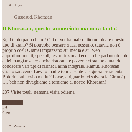
Tags:
Gustosud
,
Khorasan
Il Khorasan, questo sconosciuto ma mica tanto!
Sì, il titolo parla chiaro! Chi di voi ha mai sentito nominare questo
tipo di grano? Si potrebbe pensare quasi nessuno, tuttavia non è
proprio così! Oramai impazzano sui media e sul web
approfondimenti, speciali, test nutrizionali ecc… che parlano del bio
e del mangiar sano; anche ristoranti e pizzerie ci stanno aiutando a
conoscere vari tipi di farine: Farina integrale, Kamut, Khorasan,
Grano saraceno, Lievito madre (chi la sente la signora presidenta
Boldrini sul lievito madre? Forse, a riguardo, ci salverà la Cirinnà)
…. beh non divaghiamo e torniamo al nostro Khorasan!
237 Visite totali, nessuna visita odierna
Leggi tutto
29
Gen
Autore: