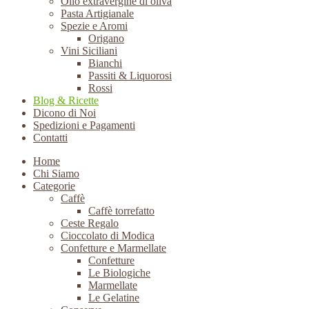
Olio extravergine di oliva
Pasta Artigianale
Spezie e Aromi
Origano
Vini Siciliani
Bianchi
Passiti & Liquorosi
Rossi
Blog & Ricette
Dicono di Noi
Spedizioni e Pagamenti
Contatti
Home
Chi Siamo
Categorie
Caffè
Caffè torrefatto
Ceste Regalo
Cioccolato di Modica
Confetture e Marmellate
Confetture
Le Biologiche
Marmellate
Le Gelatine