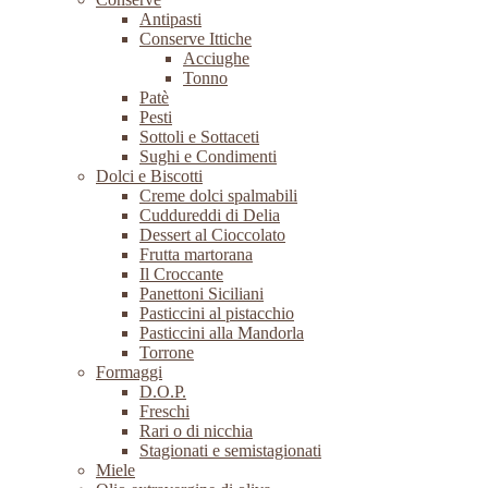
Antipasti
Conserve Ittiche
Acciughe
Tonno
Patè
Pesti
Sottoli e Sottaceti
Sughi e Condimenti
Dolci e Biscotti
Creme dolci spalmabili
Cuddureddi di Delia
Dessert al Cioccolato
Frutta martorana
Il Croccante
Panettoni Siciliani
Pasticcini al pistacchio
Pasticcini alla Mandorla
Torrone
Formaggi
D.O.P.
Freschi
Rari o di nicchia
Stagionati e semistagionati
Miele