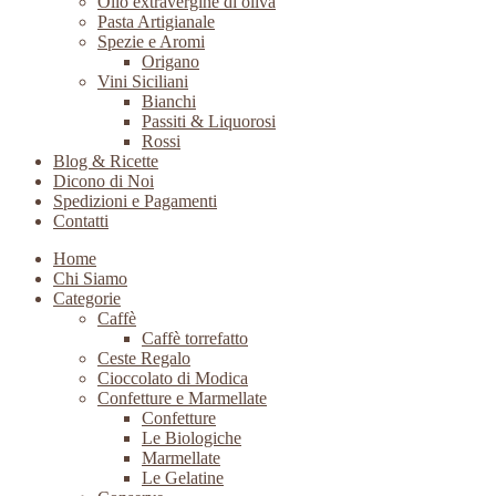
Olio extravergine di oliva
Pasta Artigianale
Spezie e Aromi
Origano
Vini Siciliani
Bianchi
Passiti & Liquorosi
Rossi
Blog & Ricette
Dicono di Noi
Spedizioni e Pagamenti
Contatti
Home
Chi Siamo
Categorie
Caffè
Caffè torrefatto
Ceste Regalo
Cioccolato di Modica
Confetture e Marmellate
Confetture
Le Biologiche
Marmellate
Le Gelatine