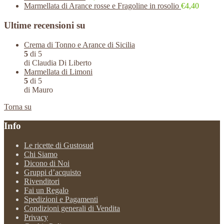
Marmellata di Arance rosse e Fragoline in rosolio
€4,40
Ultime recensioni su
Crema di Tonno e Arance di Sicilia
5
di 5
di Claudia Di Liberto
Marmellata di Limoni
5
di 5
di Mauro
Torna su
Info
Le ricette di Gustosud
Chi Siamo
Dicono di Noi
Gruppi d’acquisto
Rivenditori
Fai un Regalo
Spedizioni e Pagamenti
Condizioni generali di Vendita
Privacy