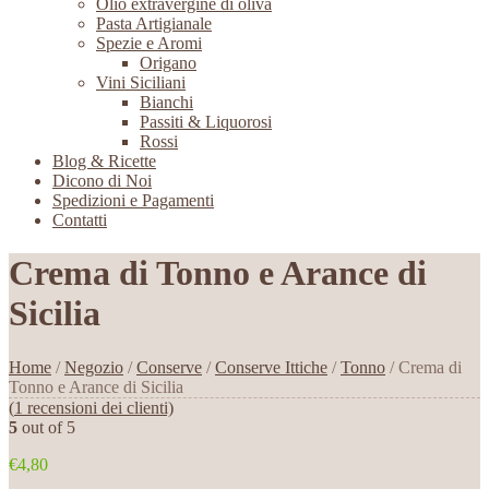
Olio extravergine di oliva
Pasta Artigianale
Spezie e Aromi
Origano
Vini Siciliani
Bianchi
Passiti & Liquorosi
Rossi
Blog & Ricette
Dicono di Noi
Spedizioni e Pagamenti
Contatti
Crema di Tonno e Arance di
Sicilia
Home
/
Negozio
/
Conserve
/
Conserve Ittiche
/
Tonno
/ Crema di
Tonno e Arance di Sicilia
(
1
recensioni dei clienti)
5
out of 5
€4,80