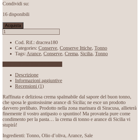
Condividi su:
16 disponibili
Acquista
Cod. Rif.:
dracrea180
Categories:
Conserve
,
Conserve Ittiche
,
Tonno
Tags:
Arance
,
Conserve
,
Crema
,
Sicilia
,
Tonno
Aggiungi alla lista dei desideri
Descrizione
Informazioni aggiuntive
Recensioni (1)
Raffinata e deliziosa crema spalmabile dal sapore del buon tonno,
che sposa le gustosissime arance di Sicilia; ne esce un prodotto
davvero prelibato. Prodotto nella zona marinara di Siracusa, allieterà
finemente il vostro antipasto o spuntino! Ma provatela pure come
condimento per la pasta… la crema di tonno e arance di Sicilia vi
stupirà!
Ingredienti: Tonno, Olio d’oliva, Arance, Sale