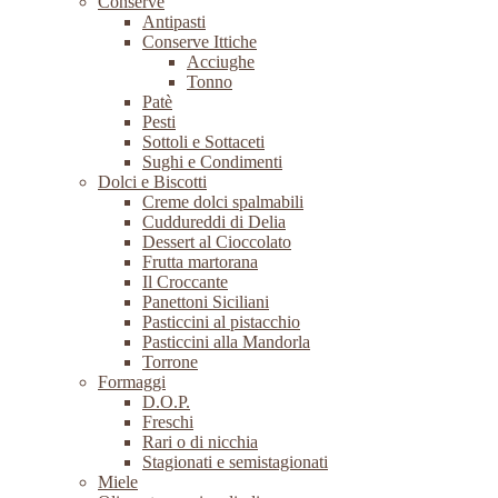
Conserve
Antipasti
Conserve Ittiche
Acciughe
Tonno
Patè
Pesti
Sottoli e Sottaceti
Sughi e Condimenti
Dolci e Biscotti
Creme dolci spalmabili
Cuddureddi di Delia
Dessert al Cioccolato
Frutta martorana
Il Croccante
Panettoni Siciliani
Pasticcini al pistacchio
Pasticcini alla Mandorla
Torrone
Formaggi
D.O.P.
Freschi
Rari o di nicchia
Stagionati e semistagionati
Miele