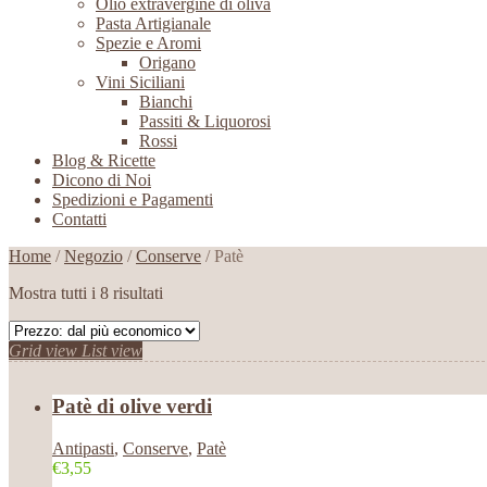
Olio extravergine di oliva
Pasta Artigianale
Spezie e Aromi
Origano
Vini Siciliani
Bianchi
Passiti & Liquorosi
Rossi
Blog & Ricette
Dicono di Noi
Spedizioni e Pagamenti
Contatti
Home
/
Negozio
/
Conserve
/ Patè
Mostra tutti i 8 risultati
Grid view
List view
Patè di olive verdi
Antipasti
,
Conserve
,
Patè
€3,55