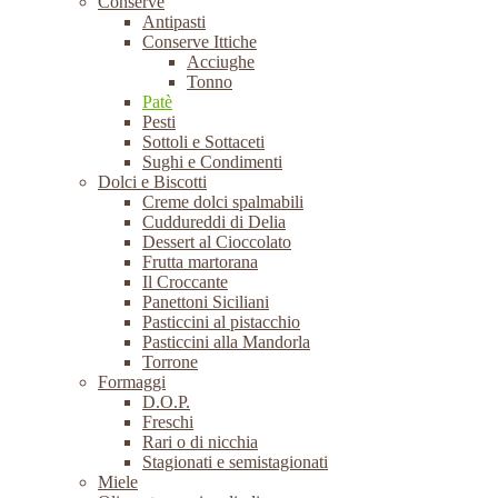
Conserve
Antipasti
Conserve Ittiche
Acciughe
Tonno
Patè
Pesti
Sottoli e Sottaceti
Sughi e Condimenti
Dolci e Biscotti
Creme dolci spalmabili
Cuddureddi di Delia
Dessert al Cioccolato
Frutta martorana
Il Croccante
Panettoni Siciliani
Pasticcini al pistacchio
Pasticcini alla Mandorla
Torrone
Formaggi
D.O.P.
Freschi
Rari o di nicchia
Stagionati e semistagionati
Miele