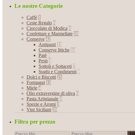
Le nostre Categorie
Caffè
1
Ceste Regalo
8
Cioccolato di Modica
8
Confetture e Marmellate
18
Conserve
42
Antipasti
13
Conserve Ittiche
14
Patè
8
Pesti
3
Sottoli e Sottaceti
7
Sughi e Condimenti
8
Dolci e Biscotti
21
Formaggi
12
Miele
4
Olio extravergine di oliva
6
Pasta Artigianale
8
Spezie e Aromi
3
Vini Siciliani
20
Filtra per prezzo
Fil