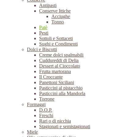
Antipasti
Conserve Ittiche
Acciughe
Tonno
Patè
Pesti
Sottoli e Sottaceti
Sughi e Condimenti
Dolci e Biscotti
Creme dolci spalmabili
Cuddureddi di Delia
Dessert al Cioccolato
Frutta martorana
Il Croccante
Panettoni Siciliani
Pasticcini al pistacchio
Pasticcini alla Mandorla
Torrone
Formaggi
D.O.P.
Freschi
Rari o di nicchia
Stagionati e semistagionati
Miele