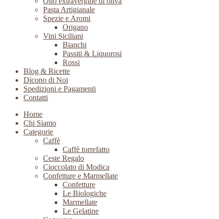
Olio extravergine di oliva
Pasta Artigianale
Spezie e Aromi
Origano
Vini Siciliani
Bianchi
Passiti & Liquorosi
Rossi
Blog & Ricette
Dicono di Noi
Spedizioni e Pagamenti
Contatti
Home
Chi Siamo
Categorie
Caffè
Caffè torrefatto
Ceste Regalo
Cioccolato di Modica
Confetture e Marmellate
Confetture
Le Biologiche
Marmellate
Le Gelatine