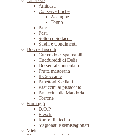
Conserve
Antipasti
Conserve Ittiche
Acciughe
Tonno
Patè
Pesti
Sottoli e Sottaceti
Sughi e Condimenti
Dolci e Biscotti
Creme dolci spalmabili
Cuddureddi di Delia
Dessert al Cioccolato
Frutta martorana
Il Croccante
Panettoni Siciliani
Pasticcini al pistacchio
Pasticcini alla Mandorla
Torrone
Formaggi
D.O.P.
Freschi
Rari o di nicchia
Stagionati e semistagionati
Miele