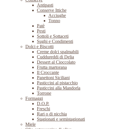
Antipasti
Conserve Ittiche
Acciughe
Tonno
Patè
Pesti
Sottoli e Sottaceti
Sughi e Condimenti
Dolci e Biscotti
Creme dolci spalmabili
Cuddureddi di Delia
Dessert al Cioccolato
Frutta martorana
Il Croccante
Panettoni Siciliani
Pasticcini al pistacchio
Pasticcini alla Mandorla
Torrone
Formaggi
D.O.P.
Freschi
Rari o di nicchia
Stagionati e semistagionati
Miele