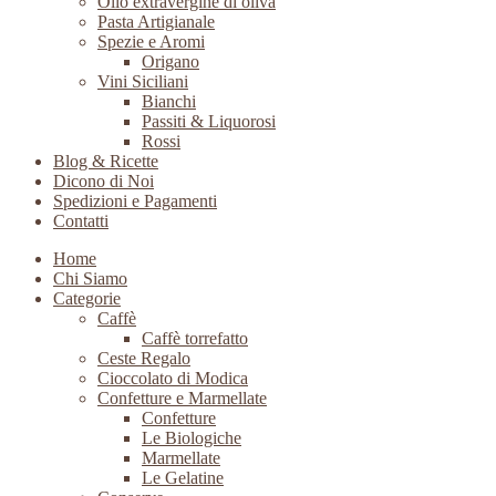
Olio extravergine di oliva
Pasta Artigianale
Spezie e Aromi
Origano
Vini Siciliani
Bianchi
Passiti & Liquorosi
Rossi
Blog & Ricette
Dicono di Noi
Spedizioni e Pagamenti
Contatti
Home
Chi Siamo
Categorie
Caffè
Caffè torrefatto
Ceste Regalo
Cioccolato di Modica
Confetture e Marmellate
Confetture
Le Biologiche
Marmellate
Le Gelatine