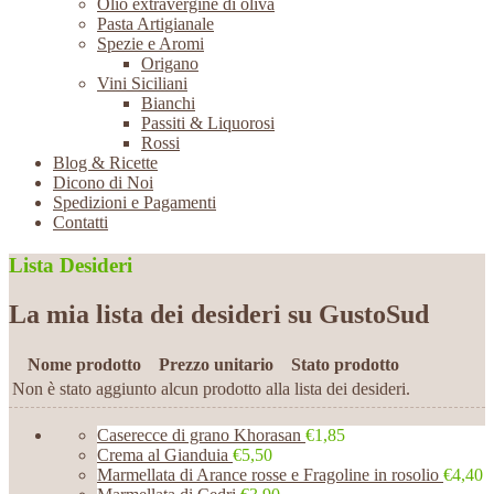
Olio extravergine di oliva
Pasta Artigianale
Spezie e Aromi
Origano
Vini Siciliani
Bianchi
Passiti & Liquorosi
Rossi
Blog & Ricette
Dicono di Noi
Spedizioni e Pagamenti
Contatti
Lista Desideri
La mia lista dei desideri su GustoSud
Nome prodotto
Prezzo unitario
Stato prodotto
Non è stato aggiunto alcun prodotto alla lista dei desideri.
Caserecce di grano Khorasan
€1,85
Crema al Gianduia
€5,50
Marmellata di Arance rosse e Fragoline in rosolio
€4,40