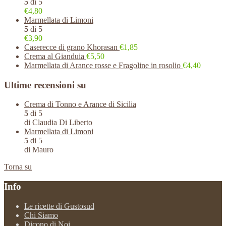
5
di 5
€4,80
Marmellata di Limoni
5
di 5
€3,90
Caserecce di grano Khorasan
€1,85
Crema al Gianduia
€5,50
Marmellata di Arance rosse e Fragoline in rosolio
€4,40
Ultime recensioni su
Crema di Tonno e Arance di Sicilia
5
di 5
di Claudia Di Liberto
Marmellata di Limoni
5
di 5
di Mauro
Torna su
Info
Le ricette di Gustosud
Chi Siamo
Dicono di Noi