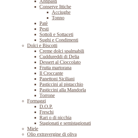
Antipasti
Conserve Ittiche
Acciughe
Tonno
Patè
Pesti
Sottoli e Sottaceti
Sughi e Condimenti
Dolci e Biscotti
Creme dolci spalmabili
Cuddureddi di Delia
Dessert al Cioccolato
Frutta martorana
Il Croccante
Panettoni Siciliani
Pasticcini al pistacchio
Pasticcini alla Mandorla
Torrone
Formaggi
D.O.P.
Freschi
Rari o di nicchia
Stagionati e semistagionati
Miele
Olio extravergine di oliva