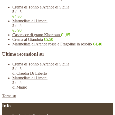
Crema di Tonno e Arance di Sicilia
5
di 5
€4,80
Marmellata di Limoni
5
di 5
€3,90
Caserecce di grano Khorasan
€1,85
Crema al Gianduia
€5,50
Marmellata di Arance rosse e Fragoline in rosolio
€4,40
Ultime recensioni su
Crema di Tonno e Arance di Sicilia
5
di 5
di Claudia Di Liberto
Marmellata di Limoni
5
di 5
di Mauro
Torna su
Info