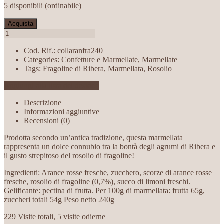
5 disponibili (ordinabile)
Acquista
Cod. Rif.:
collaranfra240
Categories:
Confetture e Marmellate
,
Marmellate
Tags:
Fragoline di Ribera
,
Marmellata
,
Rosolio
Aggiungi alla lista dei desideri
Descrizione
Informazioni aggiuntive
Recensioni (0)
Prodotta secondo un’antica tradizione, questa marmellata
rappresenta un dolce connubio tra la bontà degli agrumi di Ribera e
il gusto strepitoso del rosolio di fragoline!
Ingredienti: Arance rosse fresche, zucchero, scorze di arance rosse
fresche, rosolio di fragoline (0,7%), succo di limoni freschi.
Gelificante: pectina di frutta. Per 100g di marmellata: frutta 65g,
zuccheri totali 54g Peso netto 240g
229 Visite totali, 5 visite odierne