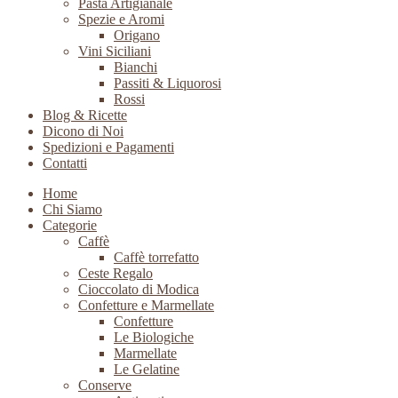
Pasta Artigianale
Spezie e Aromi
Origano
Vini Siciliani
Bianchi
Passiti & Liquorosi
Rossi
Blog & Ricette
Dicono di Noi
Spedizioni e Pagamenti
Contatti
Home
Chi Siamo
Categorie
Caffè
Caffè torrefatto
Ceste Regalo
Cioccolato di Modica
Confetture e Marmellate
Confetture
Le Biologiche
Marmellate
Le Gelatine
Conserve