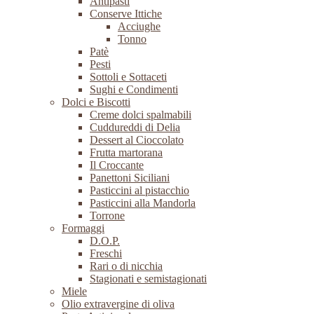
Antipasti
Conserve Ittiche
Acciughe
Tonno
Patè
Pesti
Sottoli e Sottaceti
Sughi e Condimenti
Dolci e Biscotti
Creme dolci spalmabili
Cuddureddi di Delia
Dessert al Cioccolato
Frutta martorana
Il Croccante
Panettoni Siciliani
Pasticcini al pistacchio
Pasticcini alla Mandorla
Torrone
Formaggi
D.O.P.
Freschi
Rari o di nicchia
Stagionati e semistagionati
Miele
Olio extravergine di oliva