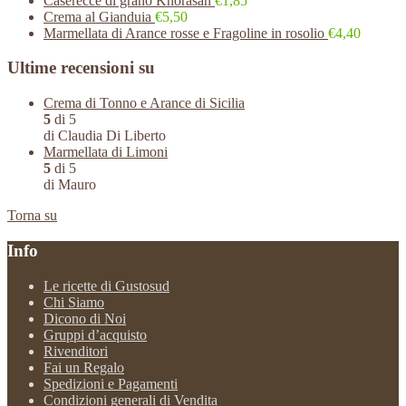
Caserecce di grano Khorasan
€1,85
Crema al Gianduia
€5,50
Marmellata di Arance rosse e Fragoline in rosolio
€4,40
Ultime recensioni su
Crema di Tonno e Arance di Sicilia
5
di 5
di Claudia Di Liberto
Marmellata di Limoni
5
di 5
di Mauro
Torna su
Info
Le ricette di Gustosud
Chi Siamo
Dicono di Noi
Gruppi d’acquisto
Rivenditori
Fai un Regalo
Spedizioni e Pagamenti
Condizioni generali di Vendita