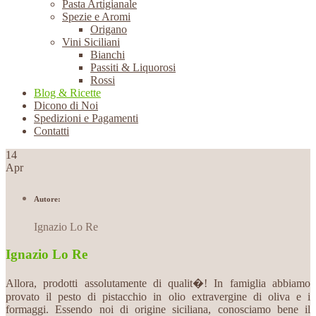
Pasta Artigianale
Spezie e Aromi
Origano
Vini Siciliani
Bianchi
Passiti & Liquorosi
Rossi
Blog & Ricette
Dicono di Noi
Spedizioni e Pagamenti
Contatti
14
Apr
Autore:
Ignazio Lo Re
Ignazio Lo Re
Allora, prodotti assolutamente di qualit�! In famiglia abbiamo
provato il pesto di pistacchio in olio extravergine di oliva e i
formaggi. Essendo noi di origine siciliana, conosciamo bene il