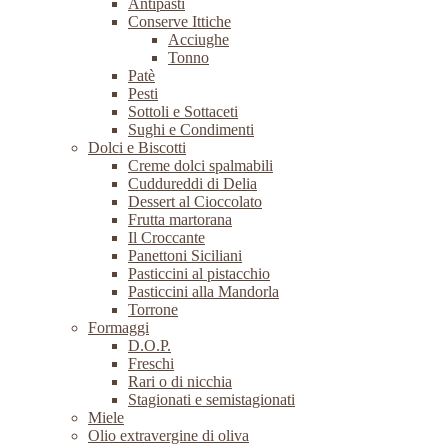
Antipasti
Conserve Ittiche
Acciughe
Tonno
Patè
Pesti
Sottoli e Sottaceti
Sughi e Condimenti
Dolci e Biscotti
Creme dolci spalmabili
Cuddureddi di Delia
Dessert al Cioccolato
Frutta martorana
Il Croccante
Panettoni Siciliani
Pasticcini al pistacchio
Pasticcini alla Mandorla
Torrone
Formaggi
D.O.P.
Freschi
Rari o di nicchia
Stagionati e semistagionati
Miele
Olio extravergine di oliva