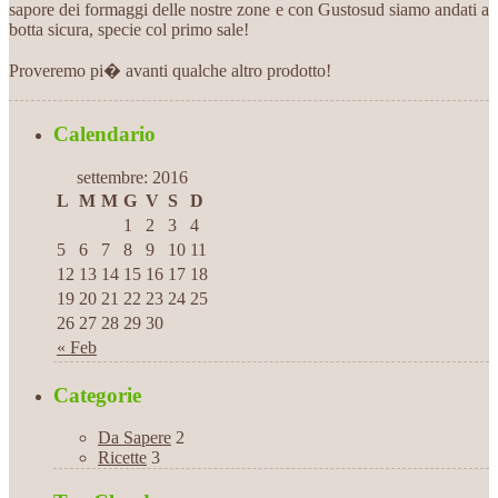
sapore dei formaggi delle nostre zone e con Gustosud siamo andati a
botta sicura, specie col primo sale!
Proveremo pi� avanti qualche altro prodotto!
Calendario
settembre: 2016
L
M
M
G
V
S
D
1
2
3
4
5
6
7
8
9
10
11
12
13
14
15
16
17
18
19
20
21
22
23
24
25
26
27
28
29
30
« Feb
Categorie
Da Sapere
2
Ricette
3