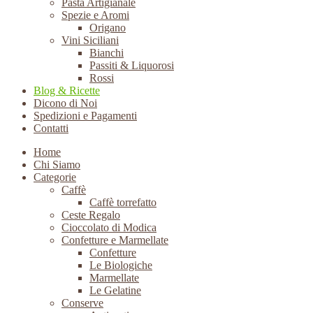
Pasta Artigianale
Spezie e Aromi
Origano
Vini Siciliani
Bianchi
Passiti & Liquorosi
Rossi
Blog & Ricette
Dicono di Noi
Spedizioni e Pagamenti
Contatti
Home
Chi Siamo
Categorie
Caffè
Caffè torrefatto
Ceste Regalo
Cioccolato di Modica
Confetture e Marmellate
Confetture
Le Biologiche
Marmellate
Le Gelatine
Conserve