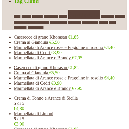
Tag Cloud
Gustosud
aglio
biscotti
Capperi
Cioccolato
crema
Khorasan
Modica
Olio extra vergine di oliva
Peperoncino
pistacchio
prezzemolo
Tonno
Torta
Ventresca
vino bianco
Caserecce di grano Khorasan
€1,85
Crema al Gianduia
€5,50
Marmellata di Arance rosse e Fragoline in rosolio
€4,40
Marmellata di Cedri
€3,90
Marmellata di Arance e Brandy
€7,95
Caserecce di grano Khorasan
€1,85
Crema al Gianduia
€5,50
Marmellata di Arance rosse e Fragoline in rosolio
€4,40
Marmellata di Cedri
€3,90
Marmellata di Arance e Brandy
€7,95
Crema di Tonno e Arance di Sicilia
5
di 5
€4,80
Marmellata di Limoni
5
di 5
€3,90