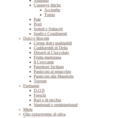
Antipasti
Conserve Ittiche
Acciughe
Tonno
Patè
Pesti
Sottoli e Sottaceti
Sughi e Condimenti
Dolci e Biscotti
Creme dolci spalmabili
Cuddureddi di Delia
Dessert al Cioccolato
Frutta martorana
Il Croccante
Panettoni Siciliani
Pasticcini al pistacchio
Pasticcini alla Mandorla
Torrone
Formaggi
D.O.P.
Freschi
Rari o di nicchia
Stagionati e semistagionati
Miele
Olio extravergine di oliva