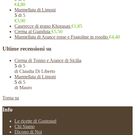
€4,80
Marmellata di Limoni
5
di 5
€3,90
Caserecce di grano Khorasan
€1,85
Crema al Gianduia
€5,50
Marmellata di Arance rosse e Fragoline in rosolio
€4,40
Ultime recensioni su
Crema di Tonno e Arance di Sicilia
5
di 5
di Claudia Di Liberto
Marmellata di Limoni
5
di 5
di Mauro
Torna su
Info
Le ricette di Gustosud
Chi Siamo
Dicono di Noi