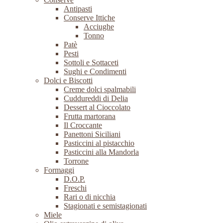
Antipasti
Conserve Ittiche
Acciughe
Tonno
Patè
Pesti
Sottoli e Sottaceti
Sughi e Condimenti
Dolci e Biscotti
Creme dolci spalmabili
Cuddureddi di Delia
Dessert al Cioccolato
Frutta martorana
Il Croccante
Panettoni Siciliani
Pasticcini al pistacchio
Pasticcini alla Mandorla
Torrone
Formaggi
D.O.P.
Freschi
Rari o di nicchia
Stagionati e semistagionati
Miele