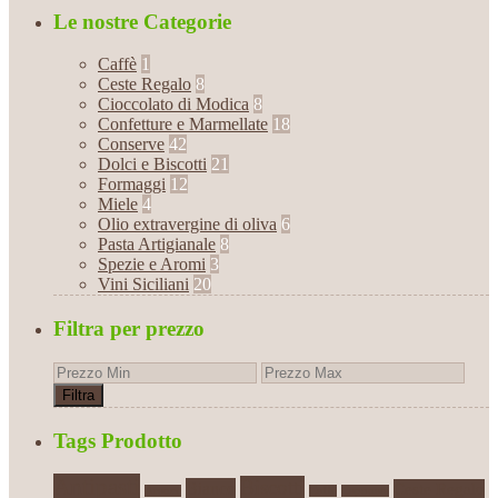
Le nostre Categorie
Caffè
1
Ceste Regalo
8
Cioccolato di Modica
8
Confetture e Marmellate
18
Conserve
42
Dolci e Biscotti
21
Formaggi
12
Miele
4
Olio extravergine di oliva
6
Pasta Artigianale
8
Spezie e Aromi
3
Vini Siciliani
20
Filtra per prezzo
Filtra
Tags Prodotto
Antipasti
Biscotti
Bianco
Ceste Regalo
Arance
Caffè
Caponata