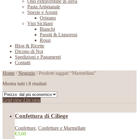
Olio extravergine di oliva
Pasta Artigianale
Spezie e Aromi
Origano
Vini Siciliani
Bianchi
Passiti & Liquorosi
Rossi
Blog & Ricette
Dicono di Noi
Spedizioni e Pagamenti
Contatti
Home
/
Negozio
/ Prodotti taggati “Marmellata”
Mostra tutti i 8 risultati
Grid view
List view
Confettura di Ciliege
Confetture
,
Confetture e Marmellate
€3,60