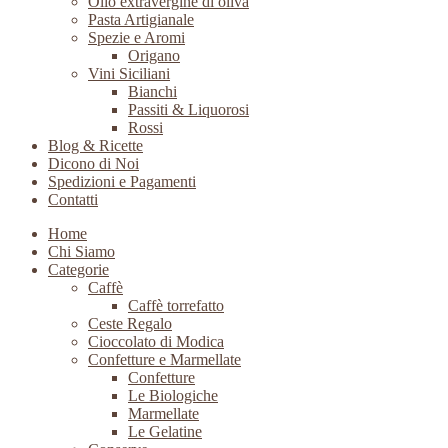
Olio extravergine di oliva
Pasta Artigianale
Spezie e Aromi
Origano
Vini Siciliani
Bianchi
Passiti & Liquorosi
Rossi
Blog & Ricette
Dicono di Noi
Spedizioni e Pagamenti
Contatti
Home
Chi Siamo
Categorie
Caffè
Caffè torrefatto
Ceste Regalo
Cioccolato di Modica
Confetture e Marmellate
Confetture
Le Biologiche
Marmellate
Le Gelatine