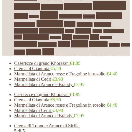
Conserve
Confetture
Cioccolato
Condimenti
Dolci
Formaggio
Crema
Extra vergine
Firriato
Dessert
Gustosud
Latte
Grano duro
Mandorle
Mandorla
Marmellate
Marmellata
Modica
Miele
natale
Nero d'Avola
Patè
Olio d'Oliva
Pasta
Olio
Pasticcini
Origano
Peperoni
Sicilia
Pistacchio
Rossi
Siciliani
Primo Sale
Sottoli
Spezie
Vini
Tonno
Sughi
Caserecce di grano Khorasan
€1,85
Crema al Gianduia
€5,50
Marmellata di Arance rosse e Fragoline in rosolio
€4,40
Marmellata di Cedri
€3,90
Marmellata di Arance e Brandy
€7,95
Caserecce di grano Khorasan
€1,85
Crema al Gianduia
€5,50
Marmellata di Arance rosse e Fragoline in rosolio
€4,40
Marmellata di Cedri
€3,90
Marmellata di Arance e Brandy
€7,95
Crema di Tonno e Arance di Sicilia
5
di 5