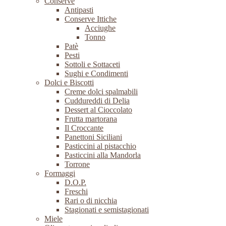
Conserve
Antipasti
Conserve Ittiche
Acciughe
Tonno
Patè
Pesti
Sottoli e Sottaceti
Sughi e Condimenti
Dolci e Biscotti
Creme dolci spalmabili
Cuddureddi di Delia
Dessert al Cioccolato
Frutta martorana
Il Croccante
Panettoni Siciliani
Pasticcini al pistacchio
Pasticcini alla Mandorla
Torrone
Formaggi
D.O.P.
Freschi
Rari o di nicchia
Stagionati e semistagionati
Miele