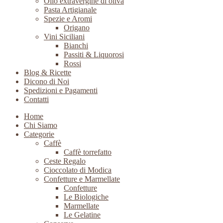
Olio extravergine di oliva
Pasta Artigianale
Spezie e Aromi
Origano
Vini Siciliani
Bianchi
Passiti & Liquorosi
Rossi
Blog & Ricette
Dicono di Noi
Spedizioni e Pagamenti
Contatti
Home
Chi Siamo
Categorie
Caffè
Caffè torrefatto
Ceste Regalo
Cioccolato di Modica
Confetture e Marmellate
Confetture
Le Biologiche
Marmellate
Le Gelatine