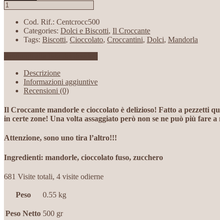
Cod. Rif.:
Centcrocc500
Categories:
Dolci e Biscotti
,
Il Croccante
Tags:
Biscotti
,
Cioccolato
,
Croccantini
,
Dolci
,
Mandorla
Aggiungi alla lista dei desideri
Descrizione
Informazioni aggiuntive
Recensioni (0)
Il Croccante mandorle e cioccolato è delizioso! Fatto a pezzetti qua
in certe zone! Una volta assaggiato però non se ne può più fare a
Attenzione, sono uno tira l’altro!!!
Ingredienti: mandorle, cioccolato fuso, zucchero
681 Visite totali, 4 visite odierne
Peso
0.55 kg
Peso Netto
500 gr