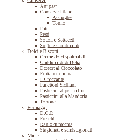
Conserve
Antipasti
Conserve Ittiche
Acciughe
Tonno
Patè
Pesti
Sottoli e Sottaceti
Sughi e Condimenti
Dolci e Biscotti
Creme dolci spalmabili
Cuddureddi di Delia
Dessert al Cioccolato
Frutta martorana
Il Croccante
Panettoni Siciliani
Pasticcini al pistacchio
Pasticcini alla Mandorla
Torrone
Formaggi
D.O.P.
Freschi
Rari o di nicchia
Stagionati e semistagionati
Miele