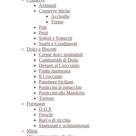
Antipasti
Conserve Ittiche
Acciughe
Tonno
Patè
Pesti
Sottoli e Sottaceti
Sughi e Condimenti
Dolci e Biscotti
Creme dolci spalmabili
Cuddureddi di Delia
Dessert al Cioccolato
Frutta martorana
Il Croccante
Panettoni Siciliani
Pasticcini al pistacchio
Pasticcini alla Mandorla
Torrone
Formaggi
D.O.P.
Freschi
Rari o di nicchia
Stagionati e semistagionati
Miele