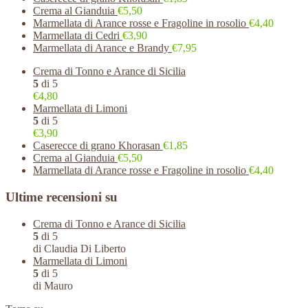
Crema al Gianduia
€5,50
Marmellata di Arance rosse e Fragoline in rosolio
€4,40
Marmellata di Cedri
€3,90
Marmellata di Arance e Brandy
€7,95
Crema di Tonno e Arance di Sicilia
5
di 5
€4,80
Marmellata di Limoni
5
di 5
€3,90
Caserecce di grano Khorasan
€1,85
Crema al Gianduia
€5,50
Marmellata di Arance rosse e Fragoline in rosolio
€4,40
Ultime recensioni su
Crema di Tonno e Arance di Sicilia
5
di 5
di Claudia Di Liberto
Marmellata di Limoni
5
di 5
di Mauro