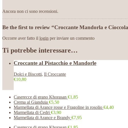
Ancora non ci sono recensioni.
Be the first to review “Croccante Mandorla e Cioccol
Occorre aver fatto il
login
per inviare un commento
Ti potrebbe interessare…
Croccante al Pistacchio e Mandorle
Dolci e Biscotti
,
Il Croccante
€10,80
Caserecce di grano Khorasan
€1,85
Crema al Gianduia
€5,50
Marmellata di Arance rosse e Fragoline in rosolio
€4,40
Marmellata di Cedri
€3,90
Marmellata di Arance e Brandy
€7,95
Caserecce di grano Khorasan
€1,85