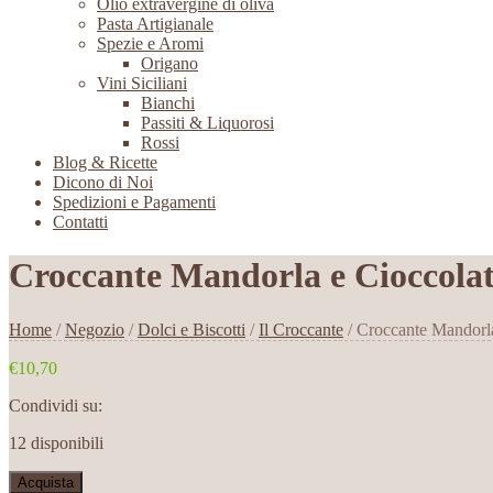
Olio extravergine di oliva
Pasta Artigianale
Spezie e Aromi
Origano
Vini Siciliani
Bianchi
Passiti & Liquorosi
Rossi
Blog & Ricette
Dicono di Noi
Spedizioni e Pagamenti
Contatti
Croccante Mandorla e Cioccola
Home
/
Negozio
/
Dolci e Biscotti
/
Il Croccante
/ Croccante Mandorla
€10,70
Condividi su:
12 disponibili
Acquista