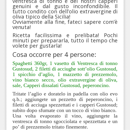
ventresca di tonno e dei nostri capperi
genuini e dal gusto inconfondibile. Il
tutto condito con dell’olio extravergine di
oliva tipico della Sicilia!
Ovviamente alla fine, fateci sapere com’è
venuta!
Ricetta facilissima e prelibata! Pochi
minuti per prepararla, tutto il tempo che
volete per gustarla!
Cosa occorre per 4 persone:
Spaghetti 360gr, 1 vasetto di Ventresca di tonno
Gustosud, 2 filetti di acciughe sott’olio Gustosud,
1 spicchio d’aglio, 1 mazzetto di prezzemolo,
vino bianco secco, olio extravergine di oliva,
sale, Capperi dissalati Gustosud, peperoncino.
Tritate l’aglio e doratelo in padella con olio evo
q.b.; aggiungete un pezzetto di peperoncino, i
filetti di acciuga spezzettati e i capperi Gustosud;
subito dopo sfumate con un tocco di vino bianco.
Una volta evaporato il vino, aggiungete la
ventresca di tonno sgocciolata e spezzettata e un
po’ di prezzemolo tritato finemente.