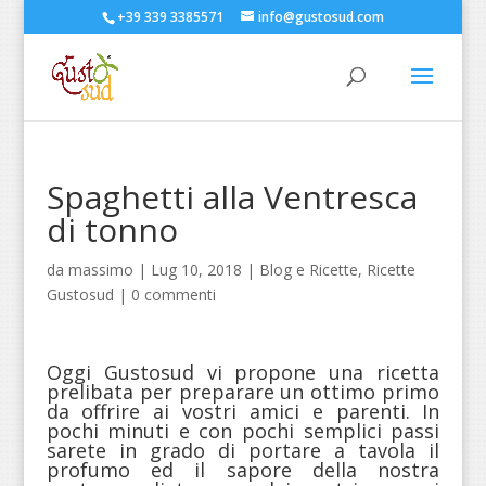
+39 339 3385571
info@gustosud.com
Spaghetti alla Ventresca
di tonno
da
massimo
|
Lug 10, 2018
|
Blog e Ricette
,
Ricette
Gustosud
|
0 commenti
Oggi Gustosud vi propone una ricetta
prelibata per preparare un ottimo primo
da offrire ai vostri amici e parenti. In
pochi minuti e con pochi semplici passi
sarete in grado di portare a tavola il
profumo ed il sapore della nostra