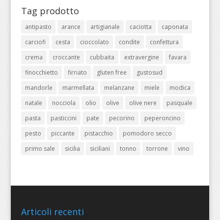
Tag prodotto
antipasto
arance
artigianale
caciotta
caponata
carciofi
cesta
cioccolato
condite
confettura
crema
croccante
cubbaita
extravergine
favara
finocchietto
firriato
gluten free
gustosud
mandorle
marmellata
melanzane
miele
modica
natale
nocciola
olio
olive
olive nere
pasquale
pasta
pasticcini
pate
pecorino
peperoncino
pesto
piccante
pistacchio
pomodoro secco
primo sale
sicilia
siciliani
tonno
torrone
vino
Articoli recenti