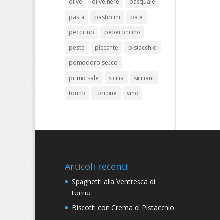
olive
olive nere
pasquale
pasta
pasticcini
pate
pecorino
peperoncino
pesto
piccante
pistacchio
pomodoro secco
primo sale
sicilia
siciliani
tonno
torrone
vino
Articoli recenti
Spaghetti alla Ventresca di
tonno
Biscotti con Crema di Pistacchio