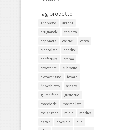
Tag prodotto
antipasto
arance
artigianale
caciotta
caponata
carciofi
cesta
cioccolato
condite
confettura
crema
croccante
cubbaita
extravergine
favara
finocchietto
firriato
gluten free
gustosud
mandorle
marmellata
melanzane
miele
modica
natale
nocciola
olio