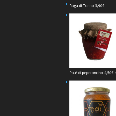
Ragu di Tonno
3,90
€
Paté di peperoncino
4,50
€