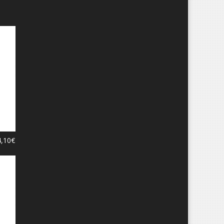
4,10
€