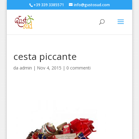
+39 339 3385571
info@gustosud.com
cesta piccante
da
admin
|
Nov 4, 2015
|
0 commenti