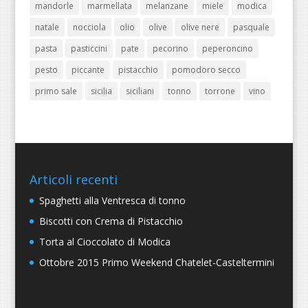
mandorle
marmellata
melanzane
miele
modica
natale
nocciola
olio
olive
olive nere
pasquale
pasta
pasticcini
pate
pecorino
peperoncino
pesto
piccante
pistacchio
pomodoro secco
primo sale
sicilia
siciliani
tonno
torrone
vino
Articoli recenti
Spaghetti alla Ventresca di tonno
Biscotti con Crema di Pistacchio
Torta al Cioccolato di Modica
Ottobre 2015 Primo Weekend Chatelet-Casteltermini