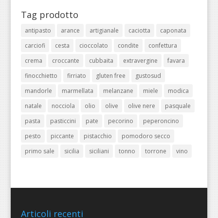
Tag prodotto
antipasto
arance
artigianale
caciotta
caponata
carciofi
cesta
cioccolato
condite
confettura
crema
croccante
cubbaita
extravergine
favara
finocchietto
firriato
gluten free
gustosud
mandorle
marmellata
melanzane
miele
modica
natale
nocciola
olio
olive
olive nere
pasquale
pasta
pasticcini
pate
pecorino
peperoncino
pesto
piccante
pistacchio
pomodoro secco
primo sale
sicilia
siciliani
tonno
torrone
vino
Articoli recenti