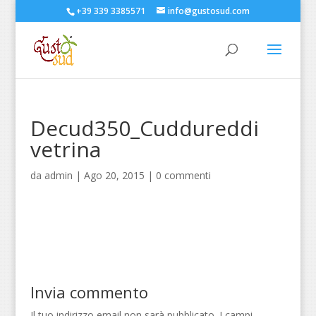
+39 339 3385571
info@gustosud.com
Decud350_Cuddureddi
vetrina
da
admin
|
Ago 20, 2015
|
0 commenti
Invia commento
Il tuo indirizzo email non sarà pubblicato.
I campi