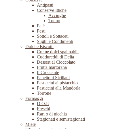
Antipasti
Conserve Ittiche
Acciughe
Tonno
Patè
Pesti
Sottoli e Sottaceti
Sughi e Condimenti
Dolci e Biscotti
Creme dolci spalmabili
Cuddureddi di Delia
Dessert al Cioccolato
Frutta martorana
Il Croccante
Panettoni Siciliani
Pasticcini al pistacchio
Pasticcini alla Mandorla
Torrone
Formaggi
D.O.P.
Freschi
Rari o di nicchia
Stagionati e semistagionati
Miele