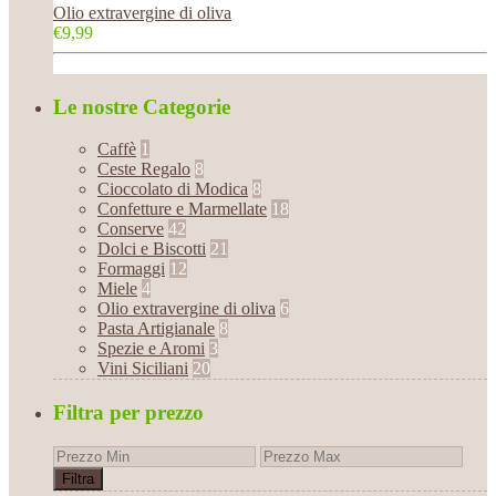
Olio extravergine di oliva
€9,99
Le nostre Categorie
Caffè
1
Ceste Regalo
8
Cioccolato di Modica
8
Confetture e Marmellate
18
Conserve
42
Dolci e Biscotti
21
Formaggi
12
Miele
4
Olio extravergine di oliva
6
Pasta Artigianale
8
Spezie e Aromi
3
Vini Siciliani
20
Filtra per prezzo
Filtra