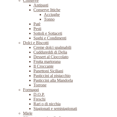
Conserve
Antipasti
Conserve Ittiche
Acciughe
Tonno
Patè
Pesti
Sottoli e Sottaceti
Sughi e Condimenti
Dolci e Biscotti
Creme dolci spalmabili
Cuddureddi di Delia
Dessert al Cioccolato
Frutta martorana
Il Croccante
Panettoni Siciliani
Pasticcini al pistacchio
Pasticcini alla Mandorla
Torrone
Formaggi
D.O.P.
Freschi
Rari o di nicchia
Stagionati e semistagionati
Miele