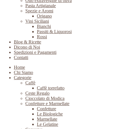
Olio extravergine di oliva
Pasta Artigianale
Spezie e Aromi
Origano
Vini Siciliani
Bianchi
Passiti & Liquorosi
Rossi
Blog & Ricette
Dicono di Noi
Spedizioni e Pagamenti
Contatti
Home
Chi Siamo
Categorie
Caffè
Caffè torrefatto
Ceste Regalo
Cioccolato di Modica
Confetture e Marmellate
Confetture
Le Biologiche
Marmellate
Le Gelatine