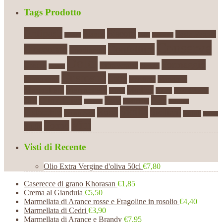
Tags Prodotto
Antipasti
Biscotti
Bianco
Ceste Regalo
Arance
Caffè
Caponata
Conserve
Confetture
Cioccolato
Condimenti
Dolci
Formaggio
Crema
Extra vergine
Firriato
Dessert
Gustosud
Latte
Grano duro
Mandorle
Mandorla
Marmellate
Marmellata
Modica
Miele
natale
Nero d'Avola
Patè
Olio d'Oliva
Pasta
Olio
Pasticcini
Origano
Peperoni
Sicilia
Pistacchio
Rossi
Siciliani
Primo Sale
Sottoli
Spezie
Vini
Tonno
Sughi
Visti di Recente
Olio Extra Vergine d'oliva 50cl
€7,80
Caserecce di grano Khorasan
€1,85
Crema al Gianduia
€5,50
Marmellata di Arance rosse e Fragoline in rosolio
€4,40
Marmellata di Cedri
€3,90
Marmellata di Arance e Brandy
€7,95