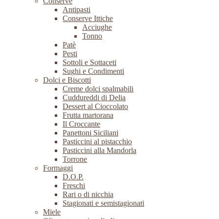
Conserve
Antipasti
Conserve Ittiche
Acciughe
Tonno
Patè
Pesti
Sottoli e Sottaceti
Sughi e Condimenti
Dolci e Biscotti
Creme dolci spalmabili
Cuddureddi di Delia
Dessert al Cioccolato
Frutta martorana
Il Croccante
Panettoni Siciliani
Pasticcini al pistacchio
Pasticcini alla Mandorla
Torrone
Formaggi
D.O.P.
Freschi
Rari o di nicchia
Stagionati e semistagionati
Miele