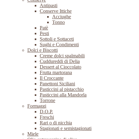
Antipasti
Conserve Ittiche
Acciughe
Tonno
Patè
Pesti
Sottoli e Sottaceti
Sughi e Condimenti
Dolci e Biscotti
Creme dolci spalmabili
Cuddureddi di Delia
Dessert al Cioccolato
Frutta martorana
Il Croccante
Panettoni Siciliani
Pasticcini al pistacchio
Pasticcini alla Mandorla
Torrone
Formaggi
D.O.P.
Freschi
Rari o di nicchia
Stagionati e semistagionati
Miele