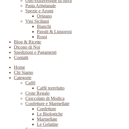
Olio extravergine di oliva
Pasta Artigianale
Spezie e Aromi
Origano
Vini Siciliani
Bianchi
Passiti & Liquorosi
Rossi
Blog & Ricette
Dicono di Noi
Spedizioni e Pagamenti
Contatti
Home
Chi Siamo
Categorie
Caffè
Caffè torrefatto
Ceste Regalo
Cioccolato di Modica
Confetture e Marmellate
Confetture
Le Biologiche
Marmellate
Le Gelatine