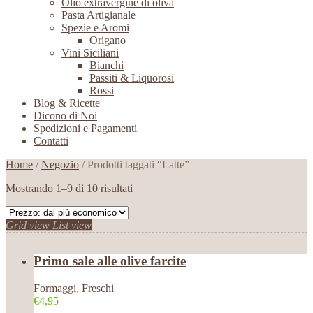
Olio extravergine di oliva
Pasta Artigianale
Spezie e Aromi
Origano
Vini Siciliani
Bianchi
Passiti & Liquorosi
Rossi
Blog & Ricette
Dicono di Noi
Spedizioni e Pagamenti
Contatti
Home
/
Negozio
/ Prodotti taggati “Latte”
Mostrando 1–9 di 10 risultati
Grid view
List view
Primo sale alle olive farcite
Formaggi
,
Freschi
€4,95