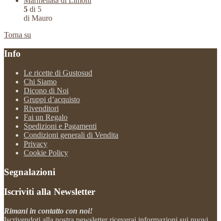
Marmellata di Limoni
5
di 5
di Mauro
Torna su
Info
Le ricette di Gustosud
Chi Siamo
Dicono di Noi
Gruppi d’acquisto
Rivenditori
Fai un Regalo
Spedizioni e Pagamenti
Condizioni generali di Vendita
Privacy
Cookie Policy
Segnalazioni
Iscriviti alla Newsletter
Rimani in contatto con noi!
Iscrivendoti alla nostra newsletter riceverai informazioni sui nuovi