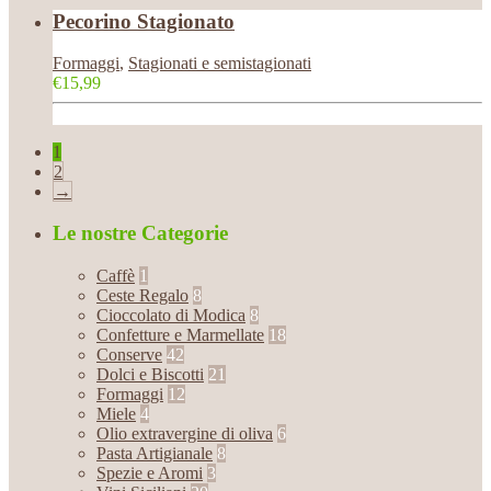
Pecorino Stagionato
Formaggi
,
Stagionati e semistagionati
€15,99
1
2
→
Le nostre Categorie
Caffè
1
Ceste Regalo
8
Cioccolato di Modica
8
Confetture e Marmellate
18
Conserve
42
Dolci e Biscotti
21
Formaggi
12
Miele
4
Olio extravergine di oliva
6
Pasta Artigianale
8
Spezie e Aromi
3