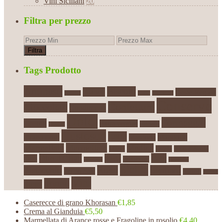
Vini Siciliani
20
Filtra per prezzo
Filtra
Tags Prodotto
Antipasti
Biscotti
Bianco
Ceste Regalo
Arance
Caffè
Caponata
Conserve
Confetture
Cioccolato
Condimenti
Dolci
Formaggio
Crema
Extra vergine
Firriato
Dessert
Gustosud
Latte
Grano duro
Mandorle
Mandorla
Marmellate
Marmellata
Modica
Miele
natale
Nero d'Avola
Patè
Olio d'Oliva
Pasta
Olio
Pasticcini
Origano
Peperoni
Sicilia
Pistacchio
Rossi
Siciliani
Primo Sale
Sottoli
Spezie
Vini
Tonno
Sughi
Caserecce di grano Khorasan
€1,85
Crema al Gianduia
€5,50
Marmellata di Arance rosse e Fragoline in rosolio
€4,40