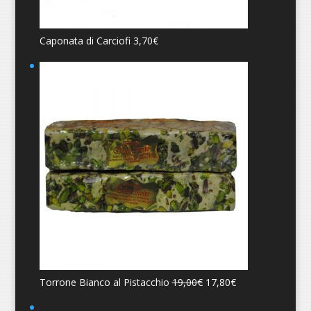
Caponata di Carciofi
3,70
€
Torrone Bianco al Pistacchio
19,00
€
17,80
€