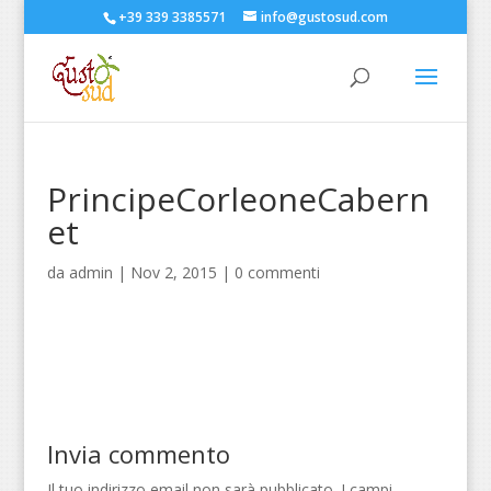
+39 339 3385571
info@gustosud.com
PrincipeCorleoneCabern
et
da
admin
|
Nov 2, 2015
|
0 commenti
Invia commento
Il tuo indirizzo email non sarà pubblicato.
I campi