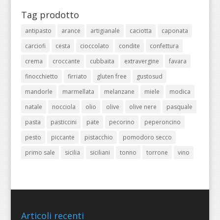
Tag prodotto
antipasto
arance
artigianale
caciotta
caponata
carciofi
cesta
cioccolato
condite
confettura
crema
croccante
cubbaita
extravergine
favara
finocchietto
firriato
gluten free
gustosud
mandorle
marmellata
melanzane
miele
modica
natale
nocciola
olio
olive
olive nere
pasquale
pasta
pasticcini
pate
pecorino
peperoncino
pesto
piccante
pistacchio
pomodoro secco
primo sale
sicilia
siciliani
tonno
torrone
vino
Articoli recenti