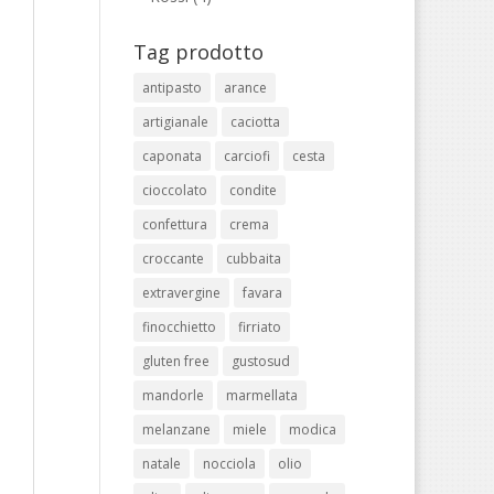
Tag prodotto
antipasto
arance
artigianale
caciotta
caponata
carciofi
cesta
cioccolato
condite
confettura
crema
croccante
cubbaita
extravergine
favara
finocchietto
firriato
gluten free
gustosud
mandorle
marmellata
melanzane
miele
modica
natale
nocciola
olio