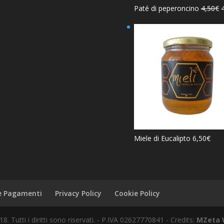
Paté di peperoncino
4,50
€
Miele di Eucalipto
6,50
€
 e Pagamenti
Privacy Policy
Cookie Policy
Tutti i diritti sono riservati. - P.IVA 02627770841 - Credits:
MZeta 