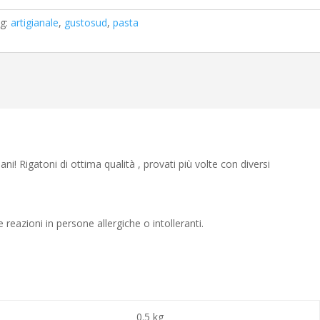
g:
artigianale
,
gustosud
,
pasta
ani! Rigatoni di ottima qualità , provati più volte con diversi
reazioni in persone allergiche o intolleranti.
0.5 kg