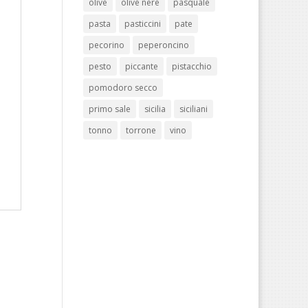
olive
olive nere
pasquale
pasta
pasticcini
pate
pecorino
peperoncino
pesto
piccante
pistacchio
pomodoro secco
primo sale
sicilia
siciliani
tonno
torrone
vino