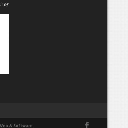
4,10
€
Web & Software