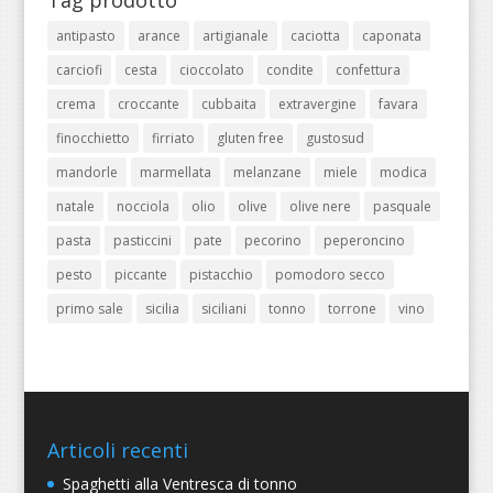
Tag prodotto
antipasto
arance
artigianale
caciotta
caponata
carciofi
cesta
cioccolato
condite
confettura
crema
croccante
cubbaita
extravergine
favara
finocchietto
firriato
gluten free
gustosud
mandorle
marmellata
melanzane
miele
modica
natale
nocciola
olio
olive
olive nere
pasquale
pasta
pasticcini
pate
pecorino
peperoncino
pesto
piccante
pistacchio
pomodoro secco
primo sale
sicilia
siciliani
tonno
torrone
vino
Articoli recenti
Spaghetti alla Ventresca di tonno