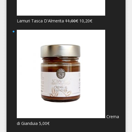
Lamuri Tasca D'Almerita
11,00
€
10,20
€
Crema
di Gianduia
5,00
€