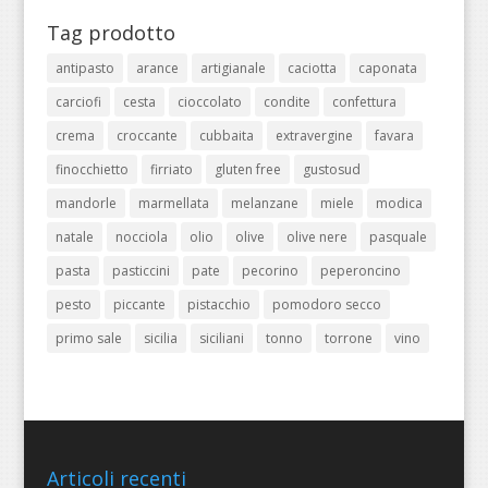
Tag prodotto
antipasto
arance
artigianale
caciotta
caponata
carciofi
cesta
cioccolato
condite
confettura
crema
croccante
cubbaita
extravergine
favara
finocchietto
firriato
gluten free
gustosud
mandorle
marmellata
melanzane
miele
modica
natale
nocciola
olio
olive
olive nere
pasquale
pasta
pasticcini
pate
pecorino
peperoncino
pesto
piccante
pistacchio
pomodoro secco
primo sale
sicilia
siciliani
tonno
torrone
vino
Articoli recenti