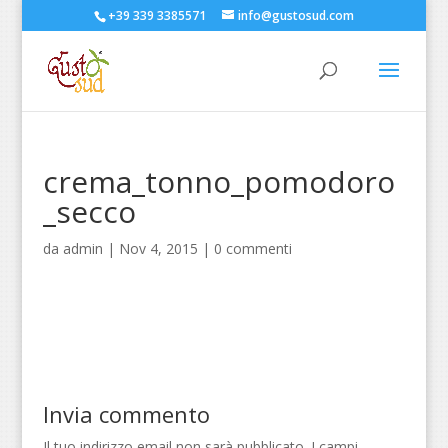
+39 339 3385571
info@gustosud.com
crema_tonno_pomodoro
_secco
da
admin
|
Nov 4, 2015
|
0 commenti
Invia commento
Il tuo indirizzo email non sarà pubblicato.
I campi