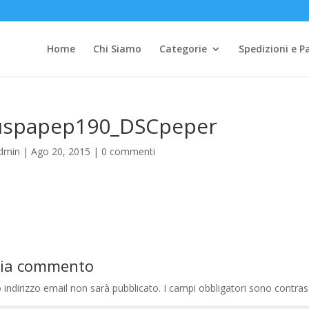
Home
Chi Siamo
Categorie
Spedizioni e 
uspapep190_DSCpeper
dmin
|
Ago 20, 2015
|
0 commenti
via commento
o indirizzo email non sarà pubblicato.
I campi obbligatori sono contra