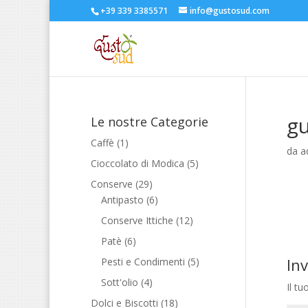
+39 339 3385571
info@gustosud.com
g
Le nostre Categorie
Caffè
(1)
da
a
Cioccolato di Modica
(5)
Conserve
(29)
Antipasto
(6)
Conserve Ittiche
(12)
Patè
(6)
In
Pesti e Condimenti
(5)
Sott'olio
(4)
Il tu
Dolci e Biscotti
(18)