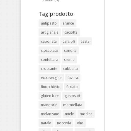
Tag prodotto
antipasto
arance
artigianale
caciotta
caponata
carciofi
cesta
cioccolato
condite
confettura
crema
croccante
cubbaita
extravergine
favara
finocchietto
firriato
gluten free
gustosud
mandorle
marmellata
melanzane
miele
modica
natale
nocciola
olio