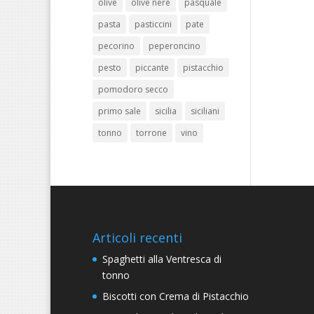
olive
olive nere
pasquale
pasta
pasticcini
pate
pecorino
peperoncino
pesto
piccante
pistacchio
pomodoro secco
primo sale
sicilia
siciliani
tonno
torrone
vino
Articoli recenti
Spaghetti alla Ventresca di
tonno
Biscotti con Crema di Pistacchio